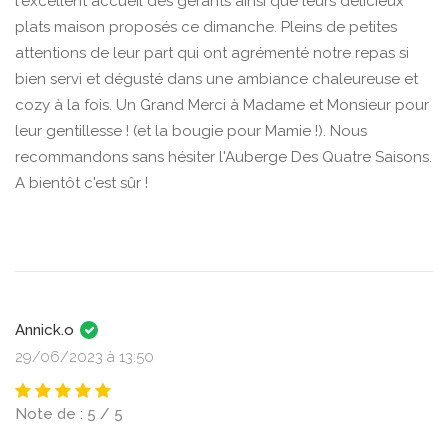
l'excellent accueil des gérants ainsi que leurs délicieux
plats maison proposés ce dimanche. Pleins de petites
attentions de leur part qui ont agrémenté notre repas si
bien servi et dégusté dans une ambiance chaleureuse et
cozy à la fois. Un Grand Merci à Madame et Monsieur pour
leur gentillesse ! (et la bougie pour Mamie !). Nous
recommandons sans hésiter l'Auberge Des Quatre Saisons.
A bientôt c'est sûr !
Annick.o
29/06/2023 à 13:50
Note de : 5 / 5