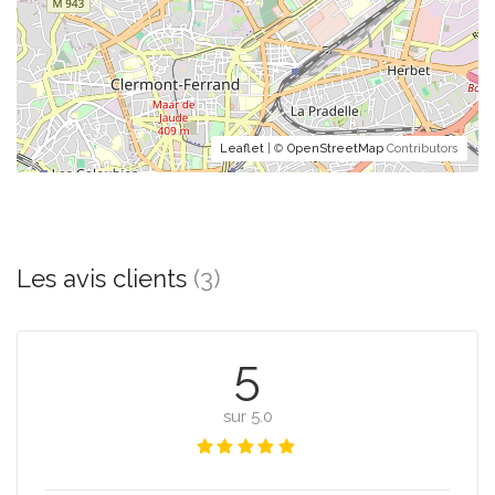
Leaflet
| ©
OpenStreetMap
Contributors
Les avis clients
(3)
5
sur 5.0