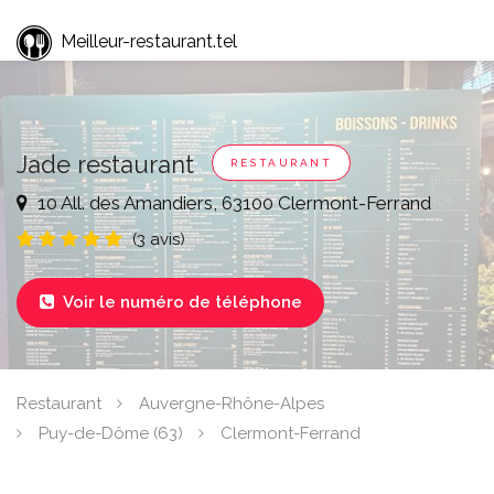
Meilleur-restaurant.tel
Jade restaurant
RESTAURANT
10 All. des Amandiers, 63100 Clermont-Ferrand
(3 avis)
Voir le numéro de téléphone

Restaurant
Auvergne-Rhône-Alpes
Puy-de-Dôme (63)
Clermont-Ferrand