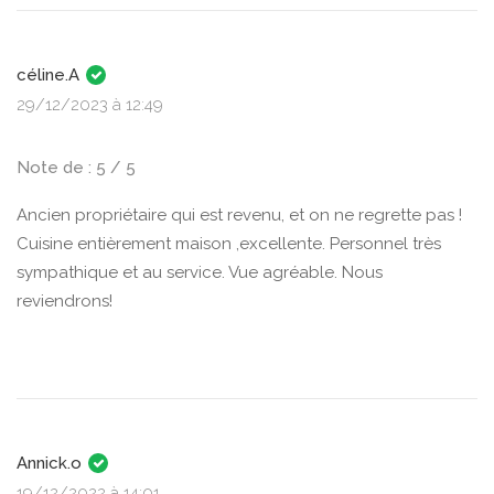
céline.A
29/12/2023 à 12:49
Note de : 5 / 5
Ancien propriétaire qui est revenu, et on ne regrette pas !
Cuisine entièrement maison ,excellente. Personnel très
sympathique et au service. Vue agréable. Nous
reviendrons!
Annick.o
19/12/2022 à 14:01