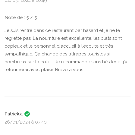
04/03/2024 à 20:49
Note de : 5 / 5
Je suis rentré dans ce restaurant par hasard et je ne le
regrette pas! La nourriture est excellente, les plats sont
copieux et le personnel d'accueil à l'écoute et très
sympathique. Ça change des attrapes touristes si
nombreux sur la côte.... Je recommande sans hésiter et j'y
retournerai avec plaisir. Bravo à vous
Patrick.a
26/01/2024 à 07:40