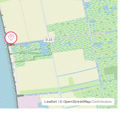
Leaflet
| ©
OpenStreetMap
Contributors