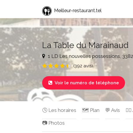
Meilleur-restaurant.tel
La Table du Marainaud
1 LD Les nouvelles possessions, 3382
(392 avis)
Voir le numéro de téléphone

🕓 Les horaires
🗺️ Plan
💬 Avis
✍🏻
📷 Photos