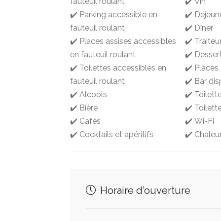
fauteuil roulant
✔️ Vin
✔️ Parking accessible en
✔️ Déjeun
fauteuil roulant
✔️ Dîner
✔️ Places assises accessibles
✔️ Traiteu
en fauteuil roulant
✔️ Desser
✔️ Toilettes accessibles en
✔️ Places
fauteuil roulant
✔️ Bar dis
✔️ Alcools
✔️ Toilett
✔️ Bière
✔️ Toilet
✔️ Cafés
✔️ Wi-Fi
✔️ Cocktails et apéritifs
✔️ Chaleu
Horaire d'ouverture