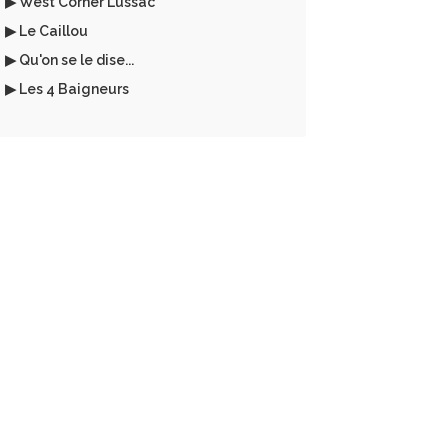
▶ West Corner Lussac
▶ Le Caillou
▶ Qu'on se le dise...
▶ Les 4 Baigneurs