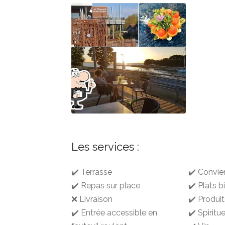
Les services :
✔️ Terrasse
✔️ Convie
✔️ Repas sur place
✔️ Plats b
❌ Livraison
✔️ Produit
✔️ Entrée accessible en
✔️ Spiritu