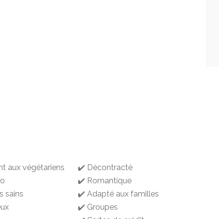
nt aux végétariens
✔️ Décontracté
io
✔️ Romantique
s sains
✔️ Adapté aux familles
eux
✔️ Groupes