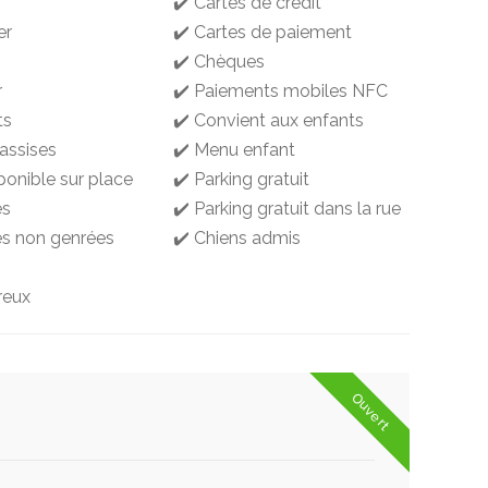
✔️ Cartes de crédit
er
✔️ Cartes de paiement
✔️ Chèques
r
✔️ Paiements mobiles NFC
ts
✔️ Convient aux enfants
 assises
✔️ Menu enfant
ponible sur place
✔️ Parking gratuit
es
✔️ Parking gratuit dans la rue
tes non genrées
✔️ Chiens admis
reux
Ouvert