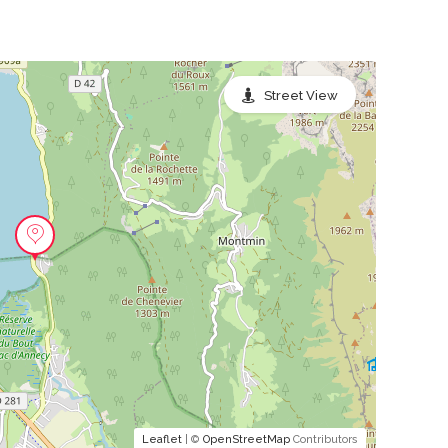
Street View
Leaflet
| ©
OpenStreetMap
Contributors