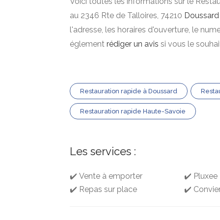
Voici toutes les informations sur le Resta
au 2346 Rte de Talloires, 74210
Doussard
l'adresse, les horaires d'ouverture, le nu
églement
rédiger un avis
si vous le souha
Restauration rapide à Doussard
Resta
Restauration rapide Haute-Savoie
Les services :
✔️ Vente à emporter
✔️ Pluxee
✔️ Repas sur place
✔️ Convie