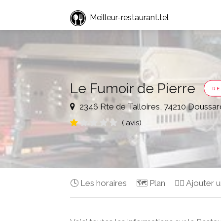
Meilleur-restaurant.tel
Le Fumoir de Pierre
RE
2346 Rte de Talloires, 74210 Doussar
( avis)
🕓 Les horaires
🗺️ Plan
✍🏻 Ajouter u