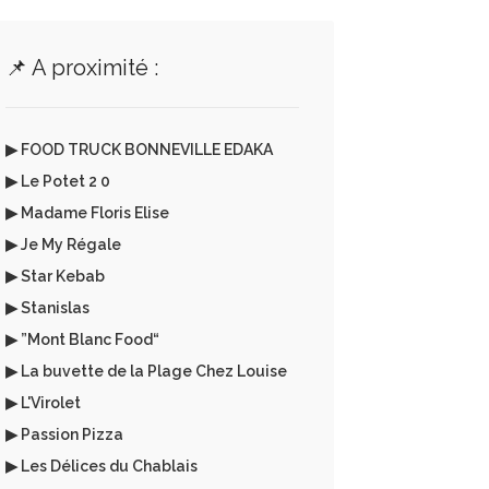
📌 A proximité :
▶ FOOD TRUCK BONNEVILLE EDAKA
▶ Le Potet 2 0
▶ Madame Floris Elise
▶ Je My Régale
▶ Star Kebab
▶ Stanislas
▶ ”Mont Blanc Food“
▶ La buvette de la Plage Chez Louise
▶ L'Virolet
▶ Passion Pizza
▶ Les Délices du Chablais