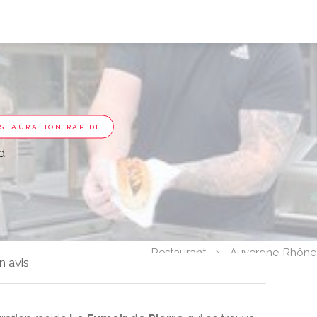
STAURATION RAPIDE
d
Restaurant
Auvergne-Rhône
n avis