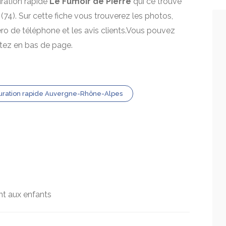
uration rapide
Le Fumoir de Pierre
qui ce trouve
(74). Sur cette fiche vous trouverez les photos,
mero de téléphone et les avis clients.Vous pouvez
itez en bas de page.
uration rapide Auvergne-Rhône-Alpes
nt aux enfants