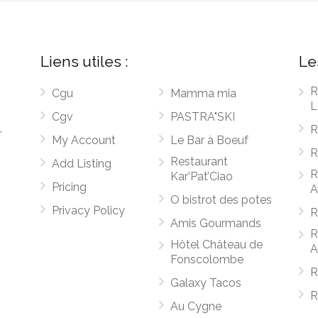
Liens utiles :
Le
R
Cgu
Mamma mia
L
Cgv
PASTRA"SKI
R
r
My Account
Le Bar à Boeuf
R
Restaurant
Add Listing
R
Kar’Pat’Ciao
Pricing
A
O bistrot des potes
Privacy Policy
R
Amis Gourmands
R
Hôtel Château de
A
Fonscolombe
R
Galaxy Tacos
R
Au Cygne