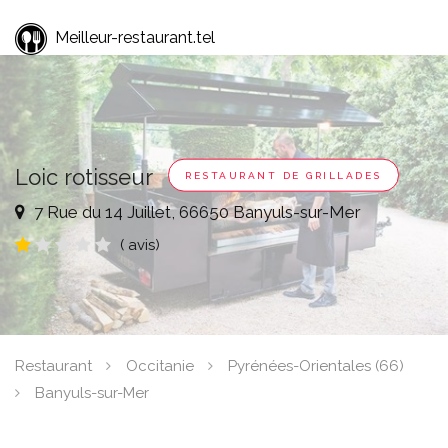
Meilleur-restaurant.tel
Loic rotisseur
RESTAURANT DE GRILLADES
7 Rue du 14 Juillet, 66650 Banyuls-sur-Mer
( avis)
Restaurant
Occitanie
Pyrénées-Orientales (66)
Banyuls-sur-Mer