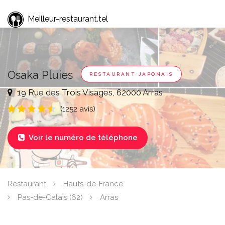
Meilleur-restaurant.tel
Osaka Pluies
RESTAURANT JAPONAIS
19 Rue des Trois Visages, 62000 Arras
(1252 avis)
Voir le numéro de téléphone

Restaurant
Hauts-de-France
Pas-de-Calais (62)
Arras