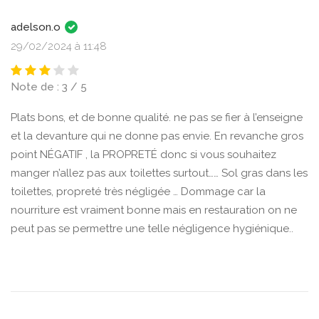
adelson.o
29/02/2024 à 11:48
Note de : 3 / 5
Plats bons, et de bonne qualité. ne pas se fier à l’enseigne
et la devanture qui ne donne pas envie. En revanche gros
point NÉGATIF , la PROPRETÉ donc si vous souhaitez
manger n’allez pas aux toilettes surtout…… Sol gras dans les
toilettes, propreté très négligée … Dommage car la
nourriture est vraiment bonne mais en restauration on ne
peut pas se permettre une telle négligence hygiénique..