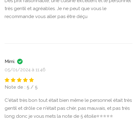
Des prix raisonnable, une cuisine excellent et le personnel
très gentil et agréables. Je ne peut que vous le
recommande vous aller pas être déçu
Mimi.
05/01/2024 à 11:46
Note de : 5 / 5
C'était très bon tout était bien même le personnel était très
gentil et drôle ce n'était pas chèr, pas mauvais, et pas très
long donc je vous mets la note de 5 étoile⭐⭐⭐⭐⭐