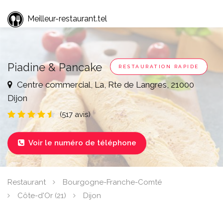
Meilleur-restaurant.tel
Piadine & Pancake
RESTAURATION RAPIDE
Centre commercial, La, Rte de Langres, 21000
Dijon
(517 avis)
Voir le numéro de téléphone

Restaurant
Bourgogne-Franche-Comté
Côte-d'Or (21)
Dijon