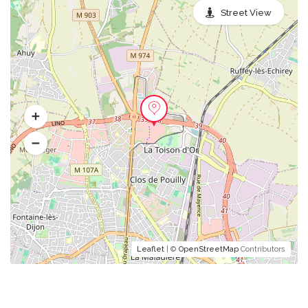
Street View
Leaflet
| ©
OpenStreetMap
Contributors