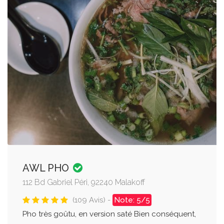
AWL PHO
112 Bd Gabriel Péri, 92240 Malakoff
(109 Avis) -
Note: 5/5
Pho très goûtu, en version saté Bien conséquent,