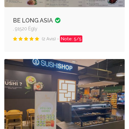
BE LONG ASIA
, 91520 Égly
(2 Avis) -
Note: 5/5