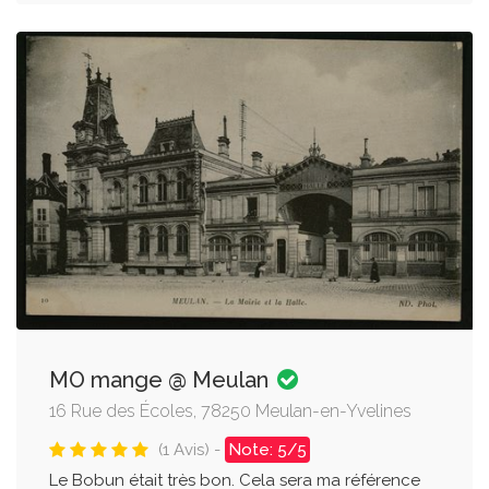
MO mange @ Meulan
16 Rue des Écoles, 78250 Meulan-en-Yvelines
(1 Avis) -
Note: 5/5
Le Bobun était très bon. Cela sera ma référence