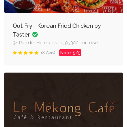
Out Fry - Korean Fried Chicken by
Taster
34 Rue de l'Hôtel de ville, 95300 Pontoise
(8 Avis) -
Note: 5/5