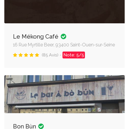
Le Mékong Café
16 Rue Myrtille Beer, 93400 Saint-Ouen-sur-Seine
(85 Avis) -
Note: 5/5
Bon Bùn