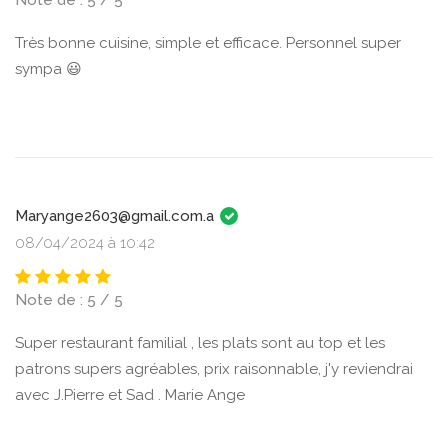
Note de : 5 / 5
Très bonne cuisine, simple et efficace. Personnel super
sympa 😃
Maryange2603@gmail.com.a
08/04/2024 à 10:42
Note de : 5 / 5
Super restaurant familial , les plats sont au top et les
patrons supers agréables, prix raisonnable, j'y reviendrai
avec J.Pierre et Sad . Marie Ange