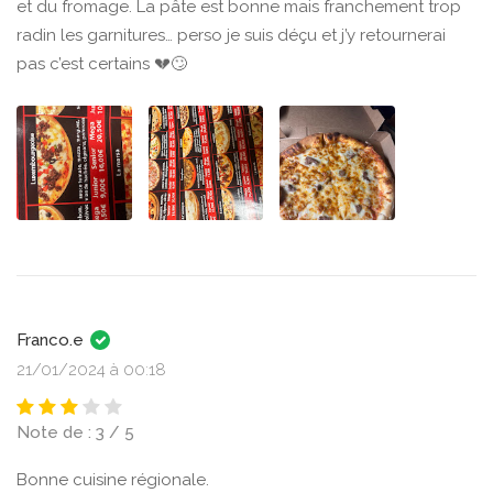
et du fromage. La pâte est bonne mais franchement trop
radin les garnitures… perso je suis déçu et j’y retournerai
pas c’est certains 💔🙄
Franco.e
21/01/2024 à 00:18
Note de : 3 / 5
Bonne cuisine régionale.