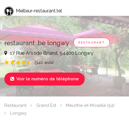
Meilleur-restaurant.tel
restaurant .be longwy
RESTAURANT
17 Rue Aristide Briand, 54400 Longwy
(340 avis)
Voir le numéro de téléphone

Restaurant
Grand Est
Meurthe-et-Moselle (54)
Longwy