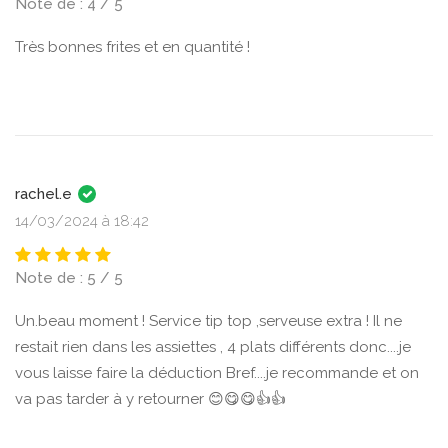
Note de : 4 / 5
Très bonnes frites et en quantité !
rachel.e
14/03/2024 à 18:42
Note de : 5 / 5
Un.beau moment ! Service tip top ,serveuse extra ! Il ne
restait rien dans les assiettes , 4 plats différents donc....je
vous laisse faire la déduction Bref....je recommande et on
va pas tarder à y retourner 😊😋😋👍👍