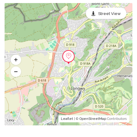
Street View
Leaflet
| ©
OpenStreetMap
Contributors