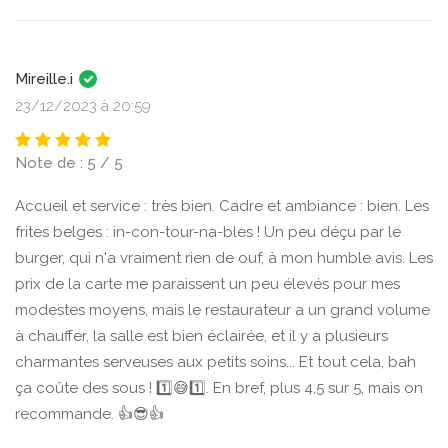
Mireille.i
23/12/2023 à 20:59
Note de : 5 / 5
Accueil et service : très bien. Cadre et ambiance : bien. Les
frites belges : in-con-tour-na-bles ! Un peu déçu par le
burger, qui n'a vraiment rien de ouf, à mon humble avis. Les
prix de la carte me paraissent un peu élevés pour mes
modestes moyens, mais le restaurateur a un grand volume
à chauffer, la salle est bien éclairée, et il y a plusieurs
charmantes serveuses aux petits soins... Et tout cela, bah
ça coûte des sous ! 1️⃣😅1️⃣. En bref, plus 4,5 sur 5, mais on
recommande. 👍😎👍