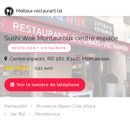
Meilleur-restaurant.tel
Sushi Wok Montauroux centre espace
RESTAURANT VIETNAMIEN
Centre espace1, RD 562, 83440 Montauroux
(142 avis)
Voir le numéro de téléphone

Restaurant
Provence-Alpes-Côte d'Azur
Var (83)
Montauroux