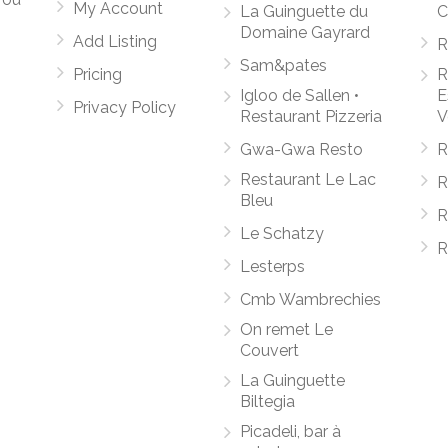
My Account
La Guinguette du
C
Domaine Gayrard
Add Listing
R
Sam&pates
Pricing
R
Igloo de Sallen •
E
Privacy Policy
Restaurant Pizzeria
V
Gwa-Gwa Resto
R
Restaurant Le Lac
R
Bleu
R
Le Schatzy
R
Lesterps
Cmb Wambrechies
On remet Le
Couvert
La Guinguette
Biltegia
Picadeli, bar à