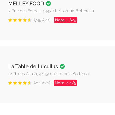
MELLEY FOOD
7 Rue des Forges, 44430 Le Loroux-Bottereau
(745 Avis) -
Note: 4.6/5
La Table de Lucullus
12 Pl. des Airaux, 44430 Le Loroux-Bottereau
(214 Avis) -
Note: 4.4/5