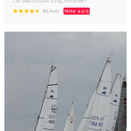
Les Sept Écluses, 67115 Plobsheim
(85 Avis) -
Note: 4.4/5