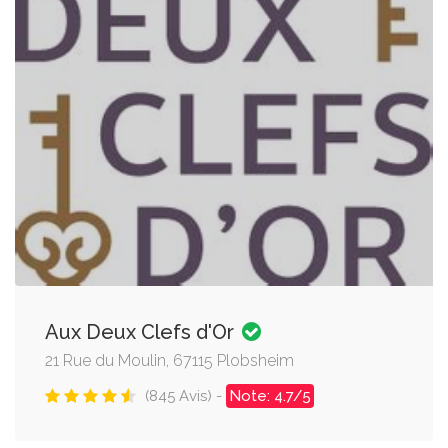
Aux Deux Clefs d'Or
21 Rue du Moulin, 67115 Plobsheim
(845 Avis) -
Note: 4.7/5