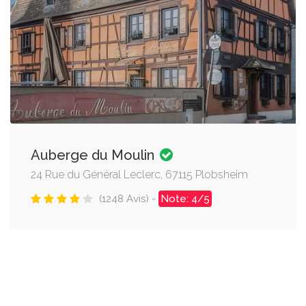
Auberge du Moulin
24 Rue du Général Leclerc, 67115 Plobsheim
(1248 Avis) -
Note: 4/5