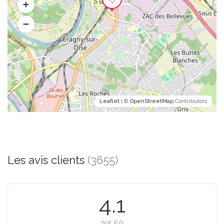
Leaflet
| ©
OpenStreetMap
Contributors
Les avis clients
(3655)
4.1
sur 5.0