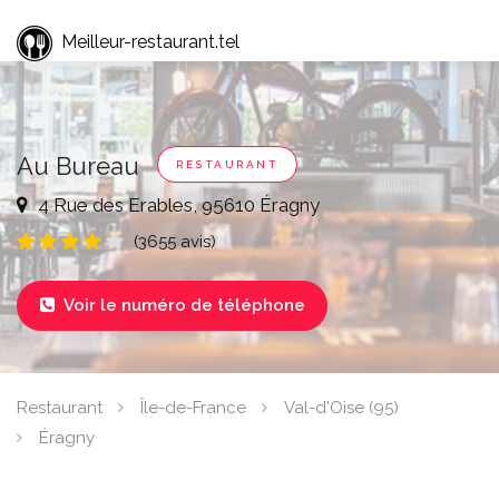
Meilleur-restaurant.tel
Au Bureau
RESTAURANT
4 Rue des Erables, 95610 Éragny
(3655 avis)
Voir le numéro de téléphone

Restaurant
Île-de-France
Val-d'Oise (95)
Éragny