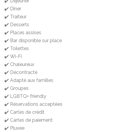
✔️ Déjeuner
✔️ Dîner
✔️ Traiteur
✔️ Desserts
✔️ Places assises
✔️ Bar disponible sur place
✔️ Toilettes
✔️ Wi-Fi
✔️ Chaleureux
✔️ Décontracté
✔️ Adapté aux familles
✔️ Groupes
✔️ LGBTQ+ friendly
✔️ Réservations acceptées
✔️ Cartes de crédit
✔️ Cartes de paiement
✔️ Pluxee