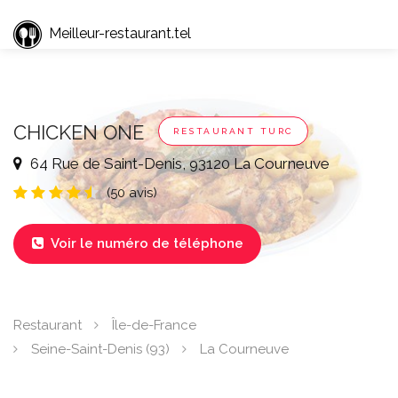
Meilleur-restaurant.tel
CHICKEN ONE
RESTAURANT TURC
64 Rue de Saint-Denis, 93120 La Courneuve
(50 avis)
Voir le numéro de téléphone

Restaurant
Île-de-France
Seine-Saint-Denis (93)
La Courneuve