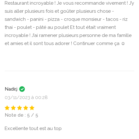
Restaurant incroyable ! Je vous recommande vivement ! J’y
suis aller plusieurs fois et goûter plusieurs chose -
sandwich - panini - pizza - croque monsieur - tacos - riz
thai - poulet - pâté au poulet Et tout était vraiment
incroyable ! J’ai ramener plusieurs personne de ma famille
et amies et il sont tous adorer ! Continuer comme ça ☺️
Nadir.j
03/11/2023 à 00:28
Note de : 5 / 5
Excellente tout est au top