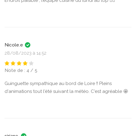
Endroit paisible , l’équipe cuisine du lundi au top 👌🏼
Nicole.e
28/08/2023 à 14:52
Note de : 4 / 5
Guinguette sympathique au bord de Loire !! Pleins
d'animations tout l'été suivant la météo. C'est agréable 🤩
siriane.