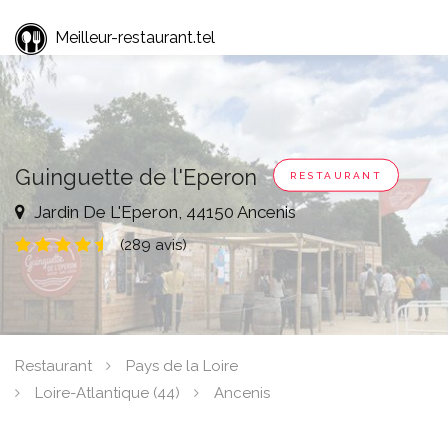
Meilleur-restaurant.tel
Guinguette de l'Eperon
RESTAURANT
Jardin De L'Eperon, 44150 Ancenis
(289 avis)
Restaurant
Pays de la Loire
Loire-Atlantique (44)
Ancenis