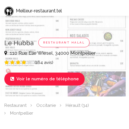
Meilleur-restaurant.tel
Le Hubba
RESTAURANT HALAL
110 Rue Elie Wiesel, 34000 Montpellier
(164 avis)
Voir le numéro de téléphone

Restaurant
Occitanie
Hérault (34)
Montpellier