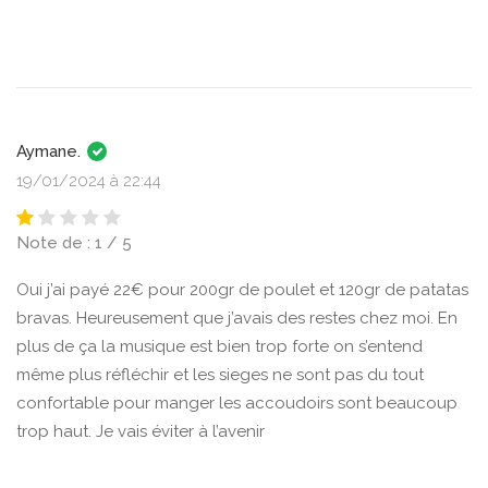
Aymane.
19/01/2024 à 22:44
Note de : 1 / 5
Oui j’ai payé 22€ pour 200gr de poulet et 120gr de patatas
bravas. Heureusement que j’avais des restes chez moi. En
plus de ça la musique est bien trop forte on s’entend
même plus réfléchir et les sieges ne sont pas du tout
confortable pour manger les accoudoirs sont beaucoup
trop haut. Je vais éviter à l’avenir