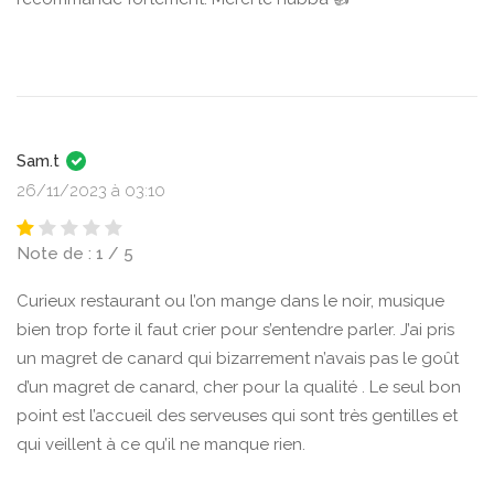
Sam.t
26/11/2023 à 03:10
Note de : 1 / 5
Curieux restaurant ou l’on mange dans le noir, musique
bien trop forte il faut crier pour s’entendre parler. J’ai pris
un magret de canard qui bizarrement n’avais pas le goût
d’un magret de canard, cher pour la qualité . Le seul bon
point est l’accueil des serveuses qui sont très gentilles et
qui veillent à ce qu’il ne manque rien.