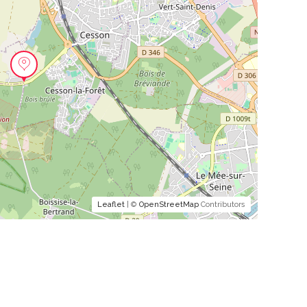
Leaflet
| ©
OpenStreetMap
Contributors