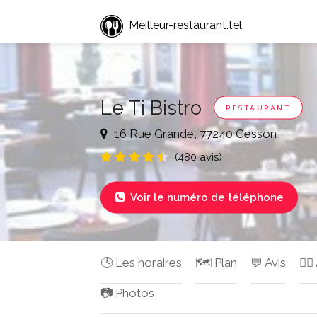
Meilleur-restaurant.tel
Le Ti Bistro
RESTAURANT
16 Rue Grande, 77240 Cesson
(480 avis)
Voir le numéro de téléphone

🕓 Les horaires
🗺️ Plan
💬 Avis
✍🏻
📷 Photos