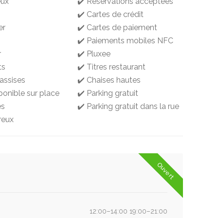
eux
✔️ Réservations acceptées
✔️ Cartes de crédit
er
✔️ Cartes de paiement
✔️ Paiements mobiles NFC
r
✔️ Pluxee
ts
✔️ Titres restaurant
 assises
✔️ Chaises hautes
ponible sur place
✔️ Parking gratuit
es
✔️ Parking gratuit dans la rue
reux
Ouvert
12:00–14:00 19:00–21:00