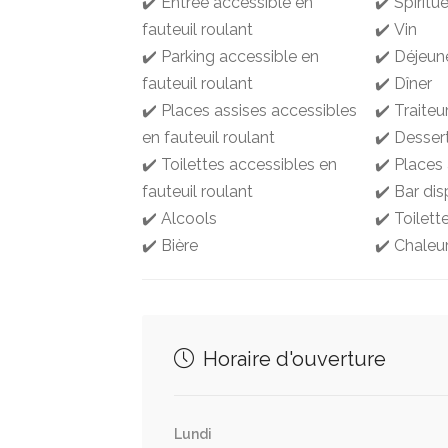
✔️ Entrée accessible en
✔️ Spiritu
fauteuil roulant
✔️ Vin
✔️ Parking accessible en
✔️ Déjeun
fauteuil roulant
✔️ Dîner
✔️ Places assises accessibles
✔️ Traiteu
en fauteuil roulant
✔️ Desser
✔️ Toilettes accessibles en
✔️ Places
fauteuil roulant
✔️ Bar dis
✔️ Alcools
✔️ Toilett
✔️ Bière
✔️ Chaleu
Horaire d'ouverture
Lundi