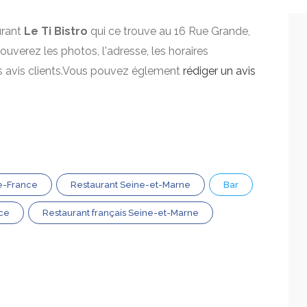
urant
Le Ti Bistro
qui ce trouve au 16 Rue Grande,
rouverez les photos, l'adresse, les horaires
es avis clients.Vous pouvez églement
rédiger un avis
de-France
Restaurant Seine-et-Marne
Bar
nce
Restaurant français Seine-et-Marne