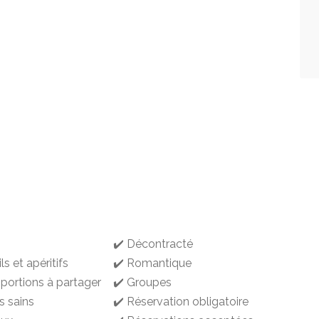
✔️ Décontracté
ls et apéritifs
✔️ Romantique
 portions à partager
✔️ Groupes
s sains
✔️ Réservation obligatoire