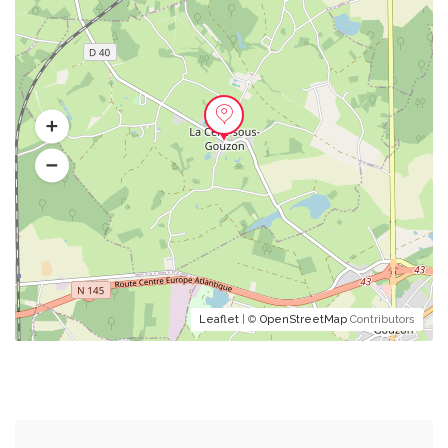
Leaflet
| ©
OpenStreetMap
Contributors