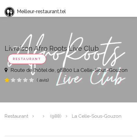
Meilleur-restaurant.tel
Livraison Afro Roots Live Club
RESTAURANT
Route de l’hôtel de, 98800 La Celle-Sous-Gouzon
( avis)
Restaurant
(988)
La Celle-Sous-Gouzon