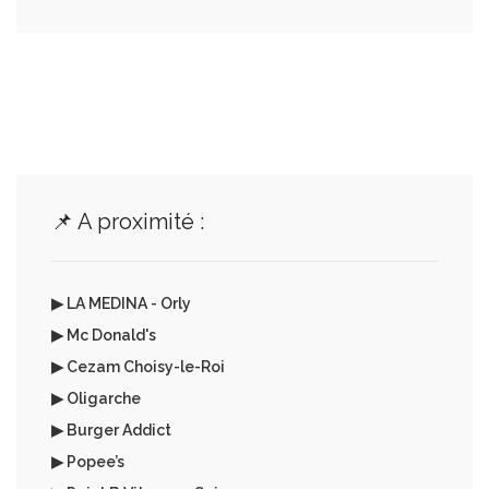
📌 A proximité :
▶ LA MEDINA - Orly
▶ Mc Donald's
▶ Cezam Choisy-le-Roi
▶ Oligarche
▶ Burger Addict
▶ Popee’s