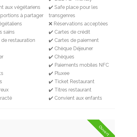
nt aux végétariens
✔️ Safe place pour les
 portions à partager
transgenres
égétaliens
❌ Réservations acceptées
s sains
✔️ Cartes de crédit
 de restauration
✔️ Cartes de paiement
✔️ Chèque Déjeuner
er
✔️ Chèques
✔️ Paiements mobiles NFC
ts
✔️ Pluxee
s
✔️ Ticket Restaurant
reux
✔️ Titres restaurant
racté
✔️ Convient aux enfants
Ouvert