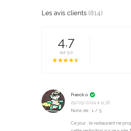
Les avis clients
(814)
4.7
sur 5.0
Franck.o
29/05/2024 à 11:36
Note de : 1 / 5
Ce jour , le restaurant ne p
cette restriction sur leur si