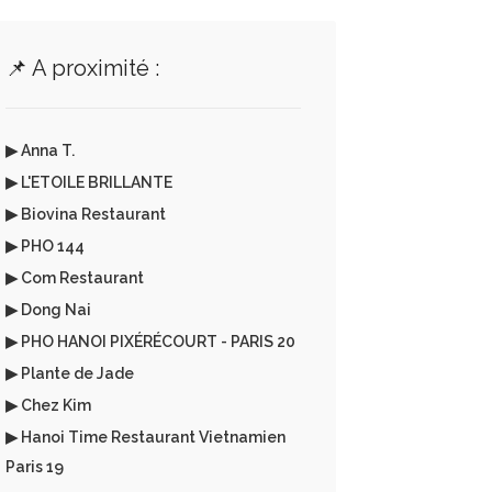
📌 A proximité :
▶ Anna T.
▶ L'ETOILE BRILLANTE
▶ Biovina Restaurant
▶ PHO 144
▶ Com Restaurant
▶ Dong Nai
▶ PHO HANOI PIXÉRÉCOURT - PARIS 20
▶ Plante de Jade
▶ Chez Kim
▶ Hanoi Time Restaurant Vietnamien
Paris 19