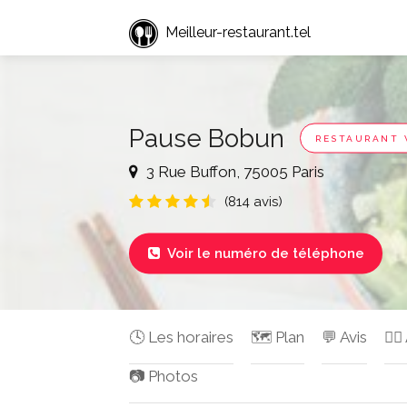
Meilleur-restaurant.tel
Pause Bobun
RESTAURANT 
3 Rue Buffon, 75005 Paris
(814 avis)
Voir le numéro de téléphone

🕓 Les horaires
🗺️ Plan
💬 Avis
✍🏻
📷 Photos