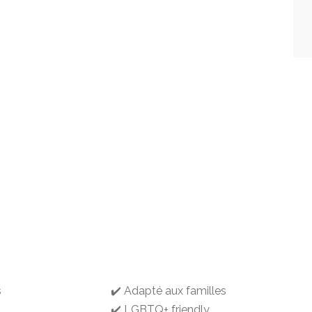
s
✔️ Adapté aux familles
✔️ LGBTQ+ friendly