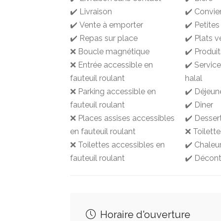
✔️ Livraison
✔️ Convie
✔️ Vente à emporter
✔️ Petites
✔️ Repas sur place
✔️ Plats v
❌ Boucle magnétique
✔️ Produit
❌ Entrée accessible en
✔️ Service
fauteuil roulant
halal
❌ Parking accessible en
✔️ Déjeun
fauteuil roulant
✔️ Dîner
❌ Places assises accessibles
✔️ Desser
en fauteuil roulant
❌ Toilette
❌ Toilettes accessibles en
✔️ Chaleu
fauteuil roulant
✔️ Décont
Horaire d'ouverture