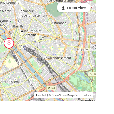
Street View
Leaflet
| ©
OpenStreetMap
Contributors