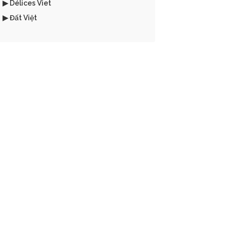
▶ Délices Viet
▶ Đất Việt