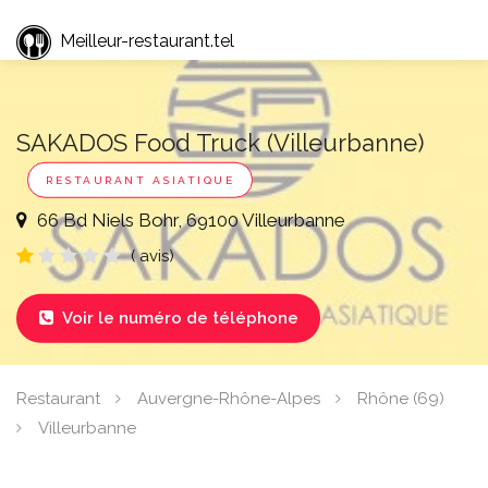
Meilleur-restaurant.tel
SAKADOS Food Truck (Villeurbanne)
RESTAURANT ASIATIQUE
66 Bd Niels Bohr, 69100 Villeurbanne
( avis)
Voir le numéro de téléphone

Restaurant
Auvergne-Rhône-Alpes
Rhône (69)
Villeurbanne