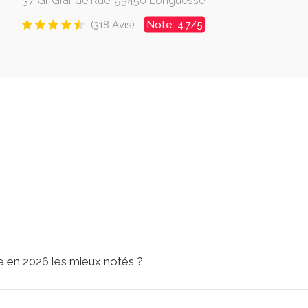
37 Gr Grande Rue, 95450 Longuesse
(318 Avis) -
Note: 4.7/5
e en 2026 les mieux notés ?