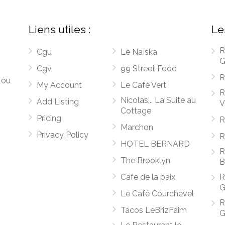
Liens utiles :
Le
R
Cgu
Le Naïska
G
Cgv
99 Street Food
R
 ou
My Account
Le Café Vert
R
Nicolas... La Suite au
Add Listing
V
Cottage
Pricing
R
Marchon
Privacy Policy
R
HOTEL BERNARD
R
The Brooklyn
B
Cafe de la paix
R
G
Le Café Courchevel
R
Tacos LeBrizFaim
G