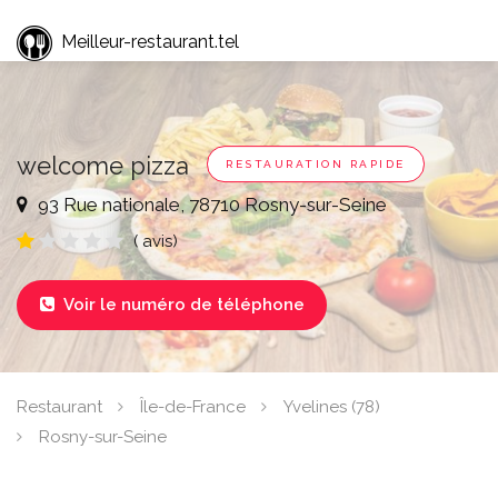
Meilleur-restaurant.tel
welcome pizza
RESTAURATION RAPIDE
93 Rue nationale, 78710 Rosny-sur-Seine
( avis)
Voir le numéro de téléphone

Restaurant
Île-de-France
Yvelines (78)
Rosny-sur-Seine