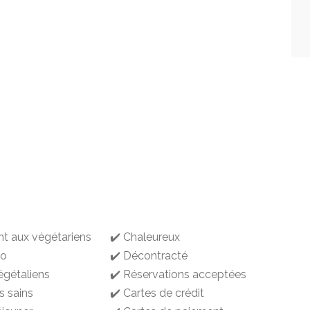
nt aux végétariens
✔️ Chaleureux
io
✔️ Décontracté
égétaliens
✔️ Réservations acceptées
s sains
✔️ Cartes de crédit