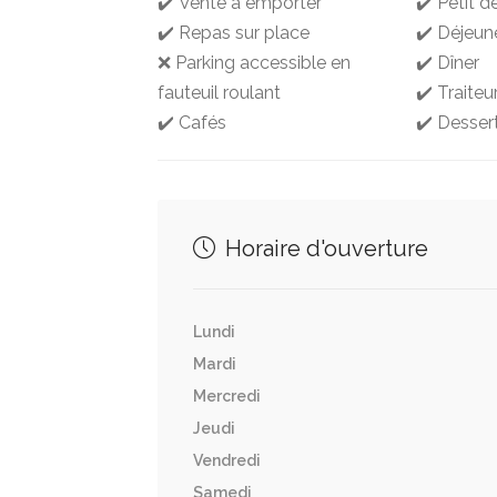
✔️ Vente à emporter
✔️ Petit d
✔️ Repas sur place
✔️ Déjeun
❌ Parking accessible en
✔️ Dîner
fauteuil roulant
✔️ Traiteu
✔️ Cafés
✔️ Desser
Horaire d'ouverture
Lundi
Mardi
Mercredi
Jeudi
Vendredi
Samedi