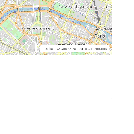
Leaflet
| ©
OpenStreetMap
Contributors