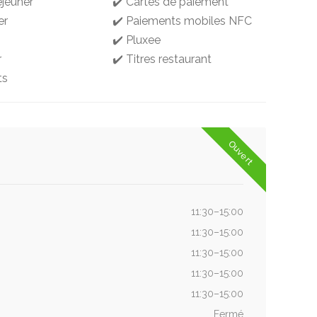
éjeuner
✔️ Cartes de paiement
er
✔️ Paiements mobiles NFC
✔️ Pluxee
r
✔️ Titres restaurant
ts
Ouvert
11:30–15:00
11:30–15:00
11:30–15:00
11:30–15:00
11:30–15:00
Fermé