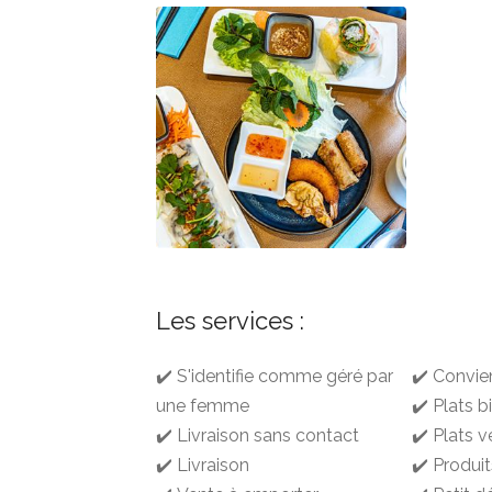
Les services :
✔️ S'identifie comme géré par
✔️ Convie
une femme
✔️ Plats b
✔️ Livraison sans contact
✔️ Plats v
✔️ Livraison
✔️ Produit