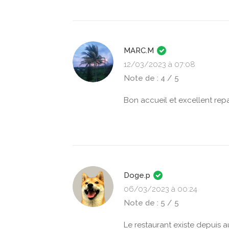
MARC.M
12/03/2023 à 07:08
Note de : 4 / 5
Bon accueil et excellent rep
Doge.p
06/03/2023 à 00:24
Note de : 5 / 5
Le restaurant existe depuis a