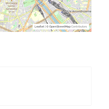
Leaflet
| ©
OpenStreetMap
Contributors