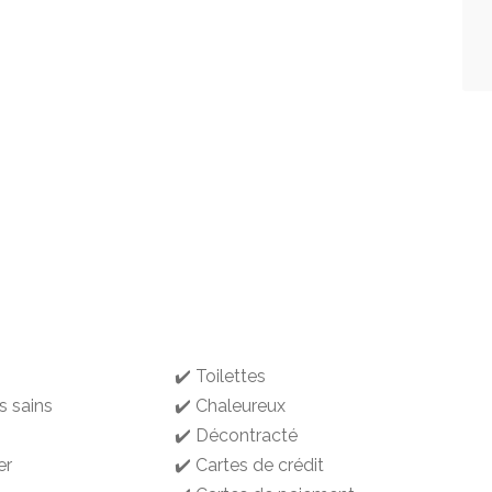
✔️ Toilettes
s sains
✔️ Chaleureux
✔️ Décontracté
er
✔️ Cartes de crédit