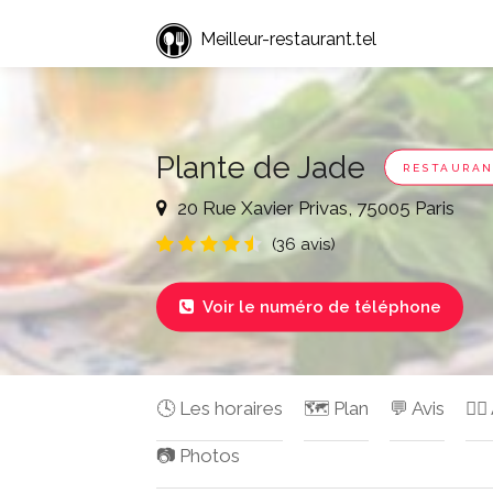
Meilleur-restaurant.tel
Plante de Jade
RESTAURAN
20 Rue Xavier Privas, 75005 Paris
(36 avis)
Voir le numéro de téléphone

🕓 Les horaires
🗺️ Plan
💬 Avis
✍🏻
📷 Photos