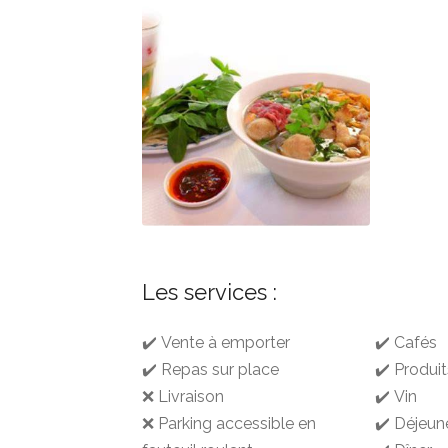
Les services :
✔️ Vente à emporter
✔️ Cafés
✔️ Repas sur place
✔️ Produit
❌ Livraison
✔️ Vin
❌ Parking accessible en
✔️ Déjeun