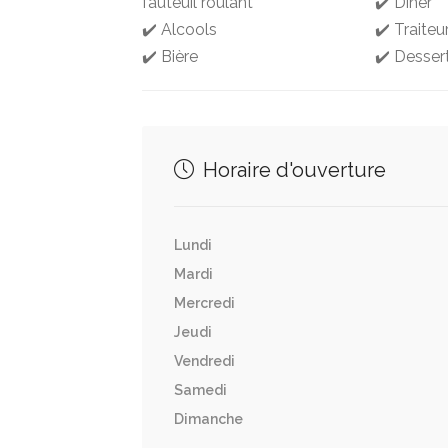
fauteuil roulant
✔️ Dîner
✔️ Alcools
✔️ Traiteu
✔️ Bière
✔️ Desser
Horaire d'ouverture
Lundi
Mardi
Mercredi
Jeudi
Vendredi
Samedi
Dimanche