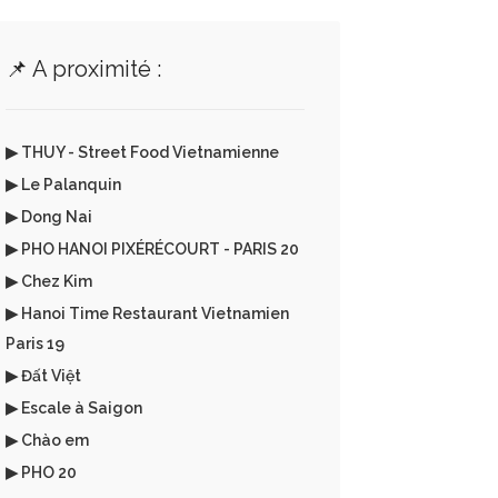
📌 A proximité :
▶ THUY - Street Food Vietnamienne
▶ Le Palanquin
▶ Dong Nai
▶ PHO HANOI PIXÉRÉCOURT - PARIS 20
▶ Chez Kim
▶ Hanoi Time Restaurant Vietnamien
Paris 19
▶ Đất Việt
▶ Escale à Saigon
▶ Chào em
▶ PHO 20