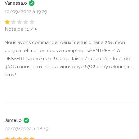
Vanessa.o
10/09/2022 à 19:29
Note de : 1 / 5
Nous avons commander deux menus dîner à 20€ mon
conjoint et moi, on nous a comptabilisé ENTRÉE PLAT
DESSERT séparément ! Ce qui fais qu’au lieu d’un total de
40€ à nous deux, nous avions payé 67€! Je n’y retournerai
plus !
Jamel.o
02/07/2022 à 08:43