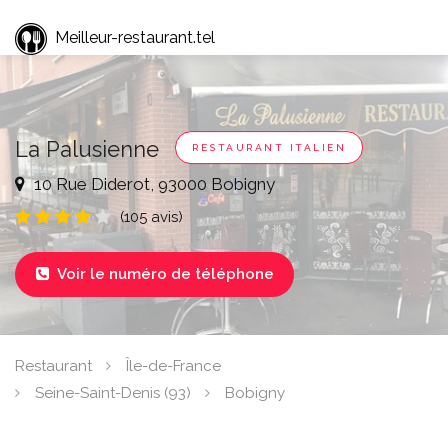
Meilleur-restaurant.tel
La Palusienne
RESTAURANT ITALIEN
10 Rue Diderot, 93000 Bobigny
(105 avis)
Voir le numéro de téléphone

Restaurant
Île-de-France
Seine-Saint-Denis (93)
Bobigny