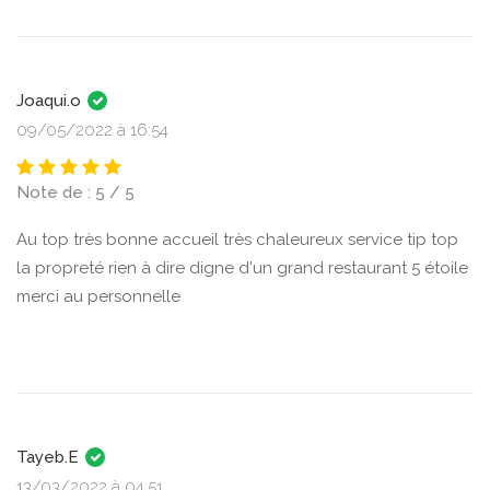
Joaqui.o
09/05/2022 à 16:54
Note de : 5 / 5
Au top très bonne accueil très chaleureux service tip top
la propreté rien à dire digne d'un grand restaurant 5 étoile
merci au personnelle
Tayeb.E
13/03/2022 à 04:51