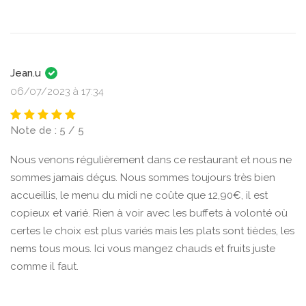
Jean.u
06/07/2023 à 17:34
Note de : 5 / 5
Nous venons régulièrement dans ce restaurant et nous ne
sommes jamais déçus. Nous sommes toujours très bien
accueillis, le menu du midi ne coûte que 12,90€, il est
copieux et varié. Rien à voir avec les buffets à volonté où
certes le choix est plus variés mais les plats sont tièdes, les
nems tous mous. Ici vous mangez chauds et fruits juste
comme il faut.