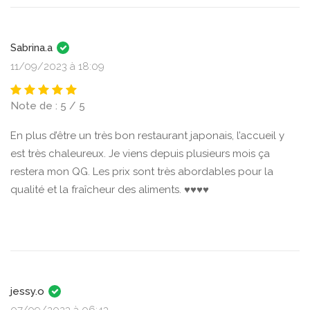
Sabrina.a
11/09/2023 à 18:09
Note de : 5 / 5
En plus d’être un très bon restaurant japonais, l’accueil y
est très chaleureux. Je viens depuis plusieurs mois ça
restera mon QG. Les prix sont très abordables pour la
qualité et la fraîcheur des aliments. ♥️♥️♥️♥️
jessy.o
07/09/2023 à 06:43