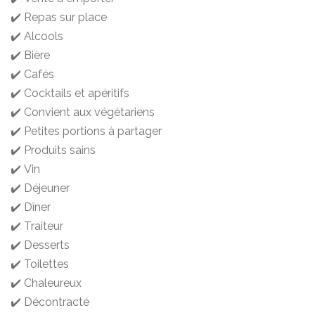
✔️ Repas sur place
✔️ Alcools
✔️ Bière
✔️ Cafés
✔️ Cocktails et apéritifs
✔️ Convient aux végétariens
✔️ Petites portions à partager
✔️ Produits sains
✔️ Vin
✔️ Déjeuner
✔️ Dîner
✔️ Traiteur
✔️ Desserts
✔️ Toilettes
✔️ Chaleureux
✔️ Décontracté