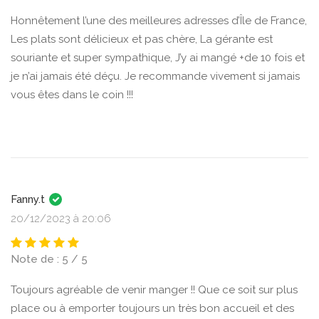
Honnêtement l’une des meilleures adresses d’Île de France,
Les plats sont délicieux et pas chère, La gérante est
souriante et super sympathique, J’y ai mangé +de 10 fois et
je n’ai jamais été déçu. Je recommande vivement si jamais
vous êtes dans le coin !!!
Fanny.t
20/12/2023 à 20:06
Note de : 5 / 5
Toujours agréable de venir manger !! Que ce soit sur plus
place ou à emporter toujours un très bon accueil et des